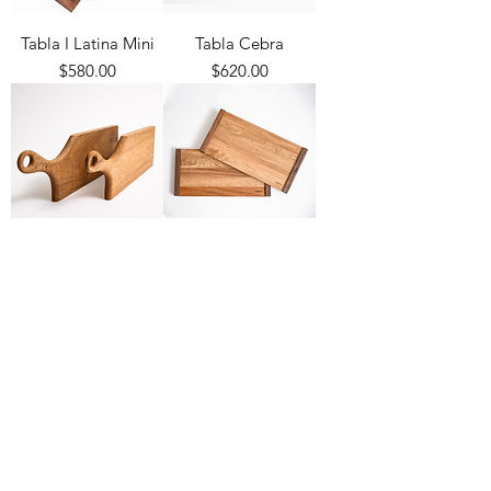
Tabla I Latina Mini
Tabla Cebra
Precio
Precio
$580.00
$620.00
Tabla Cuchillo
Tabla I Latina
Precio
Precio
$950.00
$680.00
Tabla Charola
Tabla Tricolor