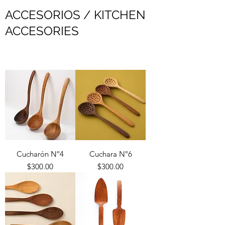
ACCESORIOS / KITCHEN
ACCESORIES
Cucharón Nº4
Cuchara Nº6
Precio
Precio
$300.00
$300.00