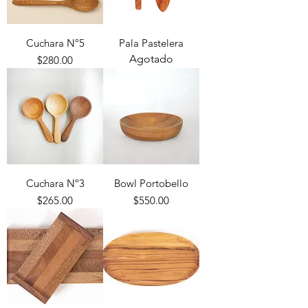
Cuchara Nº5
Pala Pastelera
Agotado
Precio
$280.00
Cuchara Nº3
Bowl Portobello
Precio
Precio
$265.00
$550.00