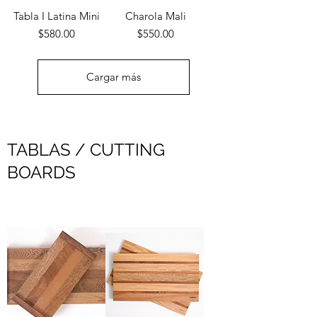
Tabla I Latina Mini
Charola Mali
Precio
Precio
$580.00
$550.00
Cargar más
TABLAS / CUTTING
BOARDS