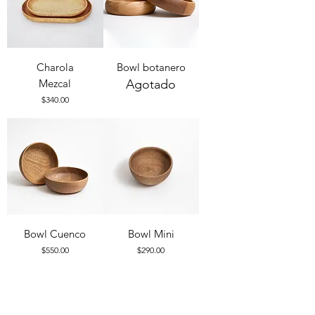
Charola
Bowl botanero
Mezcal
Agotado
Precio
$340.00
Bowl Cuenco
Bowl Mini
Precio
Precio
$550.00
$290.00